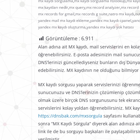
mx kaydı sorgulama
,
mx kaydı sorgulama nslookup
,
mx kayd
mx kayıtları nedir
,
mx query
,
mx record analyzer
,
mx record
mx records for gmail
,
mx records g suite
,
natro mx kaydı
,
ou
yandex mail mx kaydı ekleme
,
yandex mx kaydı cpanel
,
yand
yandex mx kaydı oluşturma
,
yandex mx kaydı yok hatası
Görüntüleme :
6.911
Alan adına ait MX kaydı, mail servislerini en ko
öğrenebilirsiniz. E-posta adesinizin mail sunuc
DNS’lerinizi güncellediyseniz bunların dış Dünya’
edebilirsiniz. MX kaydının ne olduğunu bilmiyor is
MX kaydı sorgusu yaparak servislerinizi öğrenme
sunucunuzu ve DNS’lerinizin çözümlenip çözüml
olmak üzere birçok DNS sorgunusunu tek ekrand
servislerini kolay yoldan öğrenebilirsiniz. MX ka
https://dnsbak.com/mxsorgula
sayfasını kullanab
sonra “MX Kaydı Sorgula” diyerek alan adınıza ait
link ile de bu sorguyu başkaları ile paylaşabilirsi
verilmiştir.