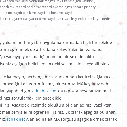
ı yandex
,
mx kaydı yönlendirme
,
mx kayıt kontrol
,
mx kayıtları
,
 check
,
mx record nedir mx record example
,
mx record priority
,
tlook mx kaydı
,
plesk mx kaydı
,
turhost mx kaydı
,
ex mx kaydı hatalı
,
yandex mx kaydı nasıl yapılır
,
yandex mx kaydı nedir
,
lay yoldan, herhangi bir uygulama kurmadan hızlı bir şekilde
usunu öğrenmek de artık daha kolay. Yakın bir zamanda
ya yansıyıp yansımadığını online bir şekilde takip
eniz aşağıda belirtilen linkteki yazımızı inceleyebilirsiniz.
kle kalmayıp, herhangi bir sorun anında kontrol sağlanacak
enmediğini de görüntülemiş olursunuz. MX kaydınız dahil
an yapabildiğiniz
dnsbak.com
‘da E-posta hesabınızın mail
ydınızı sorgulamak için önceklikle
iliriz. Aşağıdaki resimde olduğu gibi alan adınızı yazdıktan
 mail servislerini öğrenebilirsiniz. Ek olarak aşağıda bulunan
niz.
ipbak.net
Alan adına ait MX sorgusu aşağıda örnek olarak