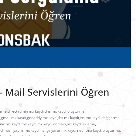
 Mail Servislerini Öğren
leme
,
directadmin mx kaydı
,
dns mx kaydı oluşturma
,
,
gmail mx kaydı
,
godaddy mx kaydı
,
ihs mx kaydı
,
ihs mx kaydı değiştirme
,
nic mx kaydı
,
mx kaydı
,
mx kaydı domain
,
mx kaydı ekleme
,
ı nasıl yapılır
,
mx kaydı ne işe yarar
,
mx kaydı nedir
,
mx kaydı oluşturma
,