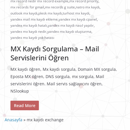
mx record nedir mx record example
,
mx record priority
,
mx records for gmail
,
mx records g suite
,
natro mx kaydı
,
outlook mx kaydı
,
plesk mx kaydı
,
turhost mx kaydı
,
yandex mail mx kaydı ekleme
,
yandex mx kaydı cpanel
,
yandex mx kaydı hatalı
,
yandex mx kaydı nasıl yapılır
,
yandex mx kaydı nedir
,
yandex mx kaydı oluşturma
,
yandex mx kaydı yok hatası
MX Kaydı Sorgulama – Mail
Servislerini Öğren
MX kaydı öğren, Mx kaydı sorgula, Domain MX sorgula,
Eposta MX öğren, DNS sorgula, mx sorgula, Mail
servislerini öğren. Mail servis sağlayıcını öğren,
NSlookup
Read More
Anasayfa
»
mx kaydı exchange