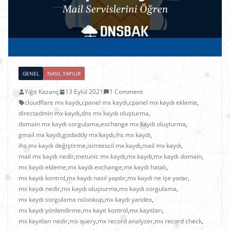
GENEL
NASIL YAPILIR
Yiğit Kazanç
13 Eylül 2021
1 Comment
cloudflare mx kaydı
,
cpanel mx kaydı
,
cpanel mx kaydı ekleme
,
directadmin mx kaydı
,
dns mx kaydı oluşturma
,
domain mx kaydı sorgulama
,
exchange mx kaydı oluşturma
,
gmail mx kaydı
,
godaddy mx kaydı
,
ihs mx kaydı
,
ihs mx kaydı değiştirme
,
isimtescil mx kaydı
,
mail mx kaydı
,
mail mx kaydı nedir
,
metunic mx kaydı
,
mx kaydı
,
mx kaydı domain
,
mx kaydı ekleme
,
mx kaydı exchange
,
mx kaydı hatalı
,
mx kaydı kontrol
,
mx kaydı nasıl yapılır
,
mx kaydı ne işe yarar
,
mx kaydı nedir
,
mx kaydı oluşturma
,
mx kaydı sorgulama
,
mx kaydı sorgulama nslookup
,
mx kaydı yandex
,
mx kaydı yönlendirme
,
mx kayıt kontrol
,
mx kayıtları
,
mx kayıtları nedir
,
mx query
,
mx record analyzer
,
mx record check
,