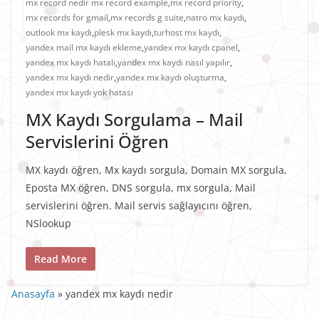
mx record nedir mx record example
,
mx record priority
,
mx records for gmail
,
mx records g suite
,
natro mx kaydı
,
outlook mx kaydı
,
plesk mx kaydı
,
turhost mx kaydı
,
yandex mail mx kaydı ekleme
,
yandex mx kaydı cpanel
,
yandex mx kaydı hatalı
,
yandex mx kaydı nasıl yapılır
,
yandex mx kaydı nedir
,
yandex mx kaydı oluşturma
,
yandex mx kaydı yok hatası
MX Kaydı Sorgulama – Mail
Servislerini Öğren
MX kaydı öğren, Mx kaydı sorgula, Domain MX sorgula,
Eposta MX öğren, DNS sorgula, mx sorgula, Mail
servislerini öğren. Mail servis sağlayıcını öğren,
NSlookup
Read More
Anasayfa
»
yandex mx kaydı nedir