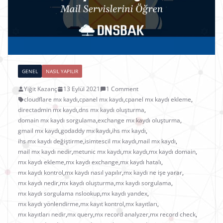
GENEL
NASIL YAPILIR
Yiğit Kazanç
13 Eylül 2021
1 Comment
cloudflare mx kaydı
,
cpanel mx kaydı
,
cpanel mx kaydı ekleme
,
directadmin mx kaydı
,
dns mx kaydı oluşturma
,
domain mx kaydı sorgulama
,
exchange mx kaydı oluşturma
,
gmail mx kaydı
,
godaddy mx kaydı
,
ihs mx kaydı
,
ihs mx kaydı değiştirme
,
isimtescil mx kaydı
,
mail mx kaydı
,
mail mx kaydı nedir
,
metunic mx kaydı
,
mx kaydı
,
mx kaydı domain
,
mx kaydı ekleme
,
mx kaydı exchange
,
mx kaydı hatalı
,
mx kaydı kontrol
,
mx kaydı nasıl yapılır
,
mx kaydı ne işe yarar
,
mx kaydı nedir
,
mx kaydı oluşturma
,
mx kaydı sorgulama
,
mx kaydı sorgulama nslookup
,
mx kaydı yandex
,
mx kaydı yönlendirme
,
mx kayıt kontrol
,
mx kayıtları
,
mx kayıtları nedir
,
mx query
,
mx record analyzer
,
mx record check
,