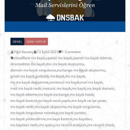
GENEL
NASIL YAPILIR
Yiğit Kazanç
13 Eylül 2021
1 Comment
cloudflare mx kaydı
,
cpanel mx kaydı
,
cpanel mx kaydı ekleme
,
directadmin mx kaydı
,
dns mx kaydı oluşturma
,
domain mx kaydı sorgulama
,
exchange mx kaydı oluşturma
,
gmail mx kaydı
,
godaddy mx kaydı
,
ihs mx kaydı
,
ihs mx kaydı değiştirme
,
isimtescil mx kaydı
,
mail mx kaydı
,
mail mx kaydı nedir
,
metunic mx kaydı
,
mx kaydı
,
mx kaydı domain
,
mx kaydı ekleme
,
mx kaydı exchange
,
mx kaydı hatalı
,
mx kaydı kontrol
,
mx kaydı nasıl yapılır
,
mx kaydı ne işe yarar
,
mx kaydı nedir
,
mx kaydı oluşturma
,
mx kaydı sorgulama
,
mx kaydı sorgulama nslookup
,
mx kaydı yandex
,
mx kaydı yönlendirme
,
mx kayıt kontrol
,
mx kayıtları
,
mx kayıtları nedir
,
mx query
,
mx record analyzer
,
mx record check
,