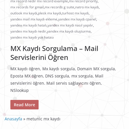
mx record nedir mx record example
,
mx record priority
,
mx records for gmail
,
mx records g suite
,
natro mx kaydı
,
outlook mx kaydı
,
plesk mx kaydı
,
turhost mx kaydı
,
yandex mail mx kaydı ekleme
,
yandex mx kaydı cpanel
,
yandex mx kaydı hatalı
,
yandex mx kaydı nasıl yapılır
,
yandex mx kaydı nedir
,
yandex mx kaydı oluşturma
,
yandex mx kaydı yok hatası
MX Kaydı Sorgulama – Mail
Servislerini Öğren
MX kaydı öğren, Mx kaydı sorgula, Domain MX sorgula,
Eposta MX öğren, DNS sorgula, mx sorgula, Mail
servislerini öğren. Mail servis sağlayıcını öğren,
NSlookup
Read More
Anasayfa
»
metunic mx kaydı