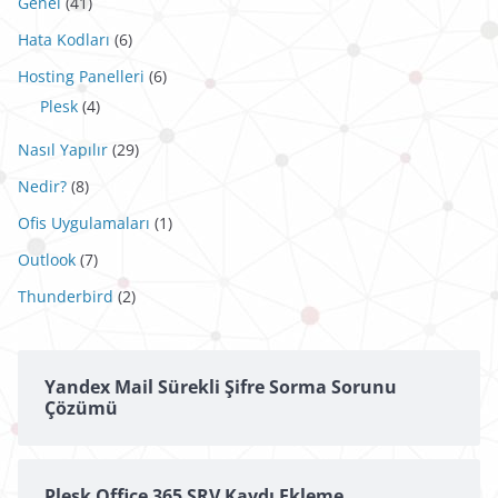
Genel
(41)
Hata Kodları
(6)
Hosting Panelleri
(6)
Plesk
(4)
Nasıl Yapılır
(29)
Nedir?
(8)
Ofis Uygulamaları
(1)
Outlook
(7)
Thunderbird
(2)
Yandex Mail Sürekli Şifre Sorma Sorunu
Çözümü
Plesk Office 365 SRV Kaydı Ekleme