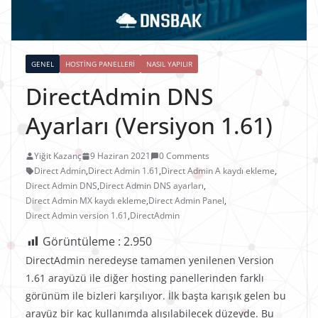
GENEL
HOSTING PANELLERI
NASIL YAPILIR
DirectAdmin DNS
Ayarları (Versiyon 1.61)
Yiğit Kazanç
9 Haziran 2021
0 Comments
Direct Admin
,
Direct Admin 1.61
,
Direct Admin A kaydı ekleme
,
Direct Admin DNS
,
Direct Admin DNS ayarları
,
Direct Admin MX kaydı ekleme
,
Direct Admin Panel
,
Direct Admin version 1.61
,
DirectAdmin
Görüntüleme :
2.950
DirectAdmin neredeyse tamamen yenilenen Version
1.61 arayüzü ile diğer hosting panellerinden farklı
görünüm ile bizleri karşılıyor. İlk başta karışık gelen bu
arayüz bir kaç kullanımda alışılabilecek düzeyde. Bu