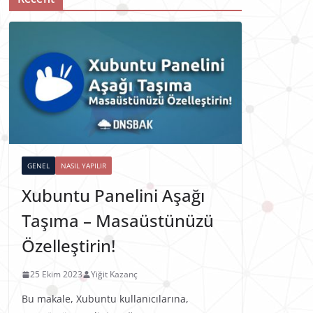
GENEL
NASIL YAPILIR
Xubuntu Panelini Aşağı
Taşıma – Masaüstünüzü
Özelleştirin!
25 Ekim 2023
Yiğit Kazanç
Bu makale, Xubuntu kullanıcılarına,