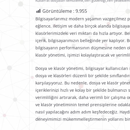
Kullan-at dosyaları temizleme
,
Veri güvenliği
,
Veri yedeklem
Görüntüleme :
9.955
Bilgisayarlarımız modern yaşamın vazgeçilmez pa
eğlence, iletişim ve daha birçok alanda bilgisayar
klasörlerimizdeki veri miktarı da hızla artıyor. B
içerik, bilgisayarımızın belleğinde yer kaplıyo
bilgisayarın performansının düşmesine neden olab
klasör yönetimi, işimizi kolaylaştıracak ve veriml
Dosya ve klasör yönetimi, bilgisayar kullanıcılar
dosya ve klasörleri düzenli bir şekilde sınıflan
karşılaşıyoruz. Bu nedenle, dosya ve klasör yöneti
içeriklerinizi hızlı ve kolay bir şekilde bulmanızı
verimliliğini artırarak, daha verimli bir çalışma
ve klasör yönetiminin temel prensiplerine odaklan
nasıl yapılacağını adım adım keşfedeceğiz. Haydi
deneyimimizi mükemmelleştirmenin yollarını birl