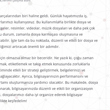
e
,
Verimli çalışma alanı
rçalarından biri haline geldi. Günlük hayatımızda iş,
larımızı kullanıyoruz. Bu kullanımlarla birlikte dosya ve
elgeler, resimler, videolar, müzik dosyaları ve daha pek çok
r. Bu durum, zamanla dosya karmaşası oluşmasına ve
ilir. İşte tam da bu noktada, düzenli ve etkili bir dosya ve
iliğimizi artıracak önemli bir adımdır.
ı için olmazsa olmaz bir beceridir. Ne yazık ki, çoğu zaman
dırmak, etiketlemek ve takip etmek konusunda zorluklarla
minde etkili bir strateji geliştirmek, belgelerinizi ve
 sağlayacaktır. Ayrıca, bilgisayarınızın performansını ve
 ortamı oluşturmanıza yardımcı olacaktır. Bu makalede, dosya
arak, bilgisayarınızda düzenli ve etkili bir organizasyon
, dosyalarımızı daha iyi organize ederek bilgisayar
ikte keşfedelim!