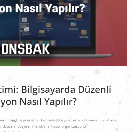
imi: Bilgisayarda Düzenli
syon Nasıl Yapılır?
verimliliği
,
Dosya anahtar kelimeler
,
Dosya etiketleri
,
Dosya isimlendirme
,
mi
,
Düzenli dosya sınıflandırma
,
Klasör organizasyonu
,