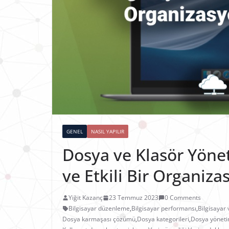
GENEL
NASIL YAPILIR
Dosya ve Klasör Yönet
ve Etkili Bir Organiza
Yiğit Kazanç
23 Temmuz 2023
0 Comments
Bilgisayar düzenleme
,
Bilgisayar performansı
,
Bilgisayar 
Dosya karmaşası çözümü
,
Dosya kategorileri
,
Dosya yöneti