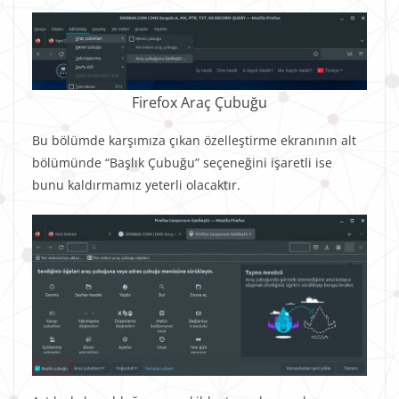
Firefox Araç Çubuğu
Bu bölümde karşımıza çıkan özelleştirme ekranının alt
bölümünde “Başlık Çubuğu” seçeneğini işaretli ise
bunu kaldırmamız yeterli olacaktır.