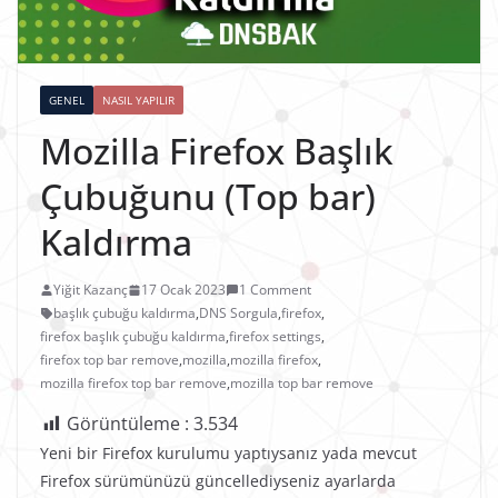
GENEL
NASIL YAPILIR
Mozilla Firefox Başlık
Çubuğunu (Top bar)
Kaldırma
Yiğit Kazanç
17 Ocak 2023
1 Comment
başlık çubuğu kaldırma
,
DNS Sorgula
,
firefox
,
firefox başlık çubuğu kaldırma
,
firefox settings
,
firefox top bar remove
,
mozilla
,
mozilla firefox
,
mozilla firefox top bar remove
,
mozilla top bar remove
Görüntüleme :
3.534
Yeni bir Firefox kurulumu yaptıysanız yada mevcut
Firefox sürümünüzü güncellediyseniz ayarlarda