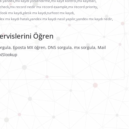
ı yandex
,
mx kaydı yönlendirme
,
mx kayıt kontrol
,
mx kayıtları
,
 check
,
mx record nedir mx record example
,
mx record priority
,
tlook mx kaydı
,
plesk mx kaydı
,
turhost mx kaydı
,
ex mx kaydı hatalı
,
yandex mx kaydı nasıl yapılır
,
yandex mx kaydı nedir
,
rvislerini Öğren
rgula, Eposta MX öğren, DNS sorgula, mx sorgula, Mail
, NSlookup