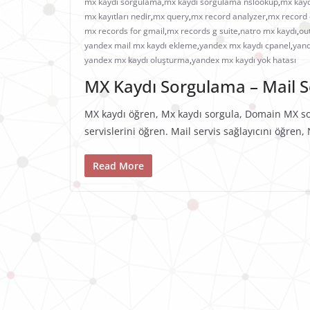
mx kaydı sorgulama
,
mx kaydı sorgulama nslookup
,
mx kayd
mx kayıtları nedir
,
mx query
,
mx record analyzer
,
mx record
mx records for gmail
,
mx records g suite
,
natro mx kaydı
,
ou
yandex mail mx kaydı ekleme
,
yandex mx kaydı cpanel
,
yand
yandex mx kaydı oluşturma
,
yandex mx kaydı yok hatası
MX Kaydı Sorgulama – Mail Se
MX kaydı öğren, Mx kaydı sorgula, Domain MX so
servislerini öğren. Mail servis sağlayıcını öğren
Read More