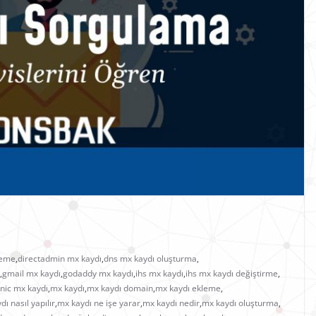
leme
,
directadmin mx kaydı
,
dns mx kaydı oluşturma
,
,
gmail mx kaydı
,
godaddy mx kaydı
,
ihs mx kaydı
,
ihs mx kaydı değiştirme
,
nic mx kaydı
,
mx kaydı
,
mx kaydı domain
,
mx kaydı ekleme
,
ı nasıl yapılır
,
mx kaydı ne işe yarar
,
mx kaydı nedir
,
mx kaydı oluşturma
,