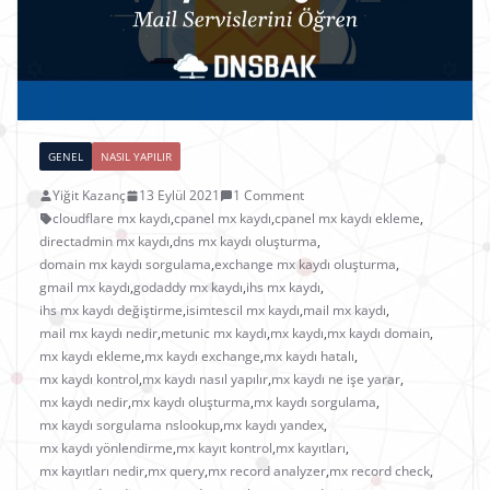
GENEL
NASIL YAPILIR
Yiğit Kazanç
13 Eylül 2021
1 Comment
cloudflare mx kaydı
,
cpanel mx kaydı
,
cpanel mx kaydı ekleme
,
directadmin mx kaydı
,
dns mx kaydı oluşturma
,
domain mx kaydı sorgulama
,
exchange mx kaydı oluşturma
,
gmail mx kaydı
,
godaddy mx kaydı
,
ihs mx kaydı
,
ihs mx kaydı değiştirme
,
isimtescil mx kaydı
,
mail mx kaydı
,
mail mx kaydı nedir
,
metunic mx kaydı
,
mx kaydı
,
mx kaydı domain
,
mx kaydı ekleme
,
mx kaydı exchange
,
mx kaydı hatalı
,
mx kaydı kontrol
,
mx kaydı nasıl yapılır
,
mx kaydı ne işe yarar
,
mx kaydı nedir
,
mx kaydı oluşturma
,
mx kaydı sorgulama
,
mx kaydı sorgulama nslookup
,
mx kaydı yandex
,
mx kaydı yönlendirme
,
mx kayıt kontrol
,
mx kayıtları
,
mx kayıtları nedir
,
mx query
,
mx record analyzer
,
mx record check
,