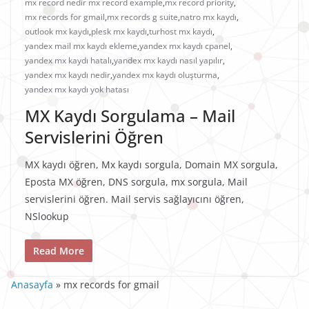
mx record nedir mx record example
,
mx record priority
,
mx records for gmail
,
mx records g suite
,
natro mx kaydı
,
outlook mx kaydı
,
plesk mx kaydı
,
turhost mx kaydı
,
yandex mail mx kaydı ekleme
,
yandex mx kaydı cpanel
,
yandex mx kaydı hatalı
,
yandex mx kaydı nasıl yapılır
,
yandex mx kaydı nedir
,
yandex mx kaydı oluşturma
,
yandex mx kaydı yok hatası
MX Kaydı Sorgulama – Mail
Servislerini Öğren
MX kaydı öğren, Mx kaydı sorgula, Domain MX sorgula,
Eposta MX öğren, DNS sorgula, mx sorgula, Mail
servislerini öğren. Mail servis sağlayıcını öğren,
NSlookup
Read More
Anasayfa
»
mx records for gmail