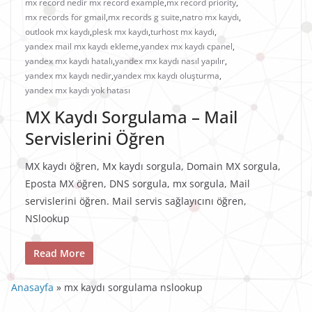
mx record nedir mx record example
,
mx record priority
,
mx records for gmail
,
mx records g suite
,
natro mx kaydı
,
outlook mx kaydı
,
plesk mx kaydı
,
turhost mx kaydı
,
yandex mail mx kaydı ekleme
,
yandex mx kaydı cpanel
,
yandex mx kaydı hatalı
,
yandex mx kaydı nasıl yapılır
,
yandex mx kaydı nedir
,
yandex mx kaydı oluşturma
,
yandex mx kaydı yok hatası
MX Kaydı Sorgulama – Mail
Servislerini Öğren
MX kaydı öğren, Mx kaydı sorgula, Domain MX sorgula,
Eposta MX öğren, DNS sorgula, mx sorgula, Mail
servislerini öğren. Mail servis sağlayıcını öğren,
NSlookup
Read More
Anasayfa
»
mx kaydı sorgulama nslookup