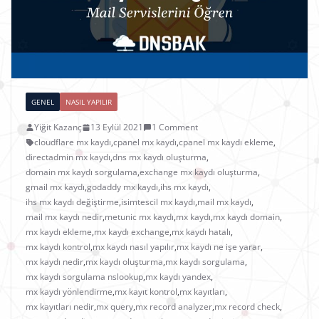
GENEL
NASIL YAPILIR
Yiğit Kazanç
13 Eylül 2021
1 Comment
cloudflare mx kaydı
,
cpanel mx kaydı
,
cpanel mx kaydı ekleme
,
directadmin mx kaydı
,
dns mx kaydı oluşturma
,
domain mx kaydı sorgulama
,
exchange mx kaydı oluşturma
,
gmail mx kaydı
,
godaddy mx kaydı
,
ihs mx kaydı
,
ihs mx kaydı değiştirme
,
isimtescil mx kaydı
,
mail mx kaydı
,
mail mx kaydı nedir
,
metunic mx kaydı
,
mx kaydı
,
mx kaydı domain
,
mx kaydı ekleme
,
mx kaydı exchange
,
mx kaydı hatalı
,
mx kaydı kontrol
,
mx kaydı nasıl yapılır
,
mx kaydı ne işe yarar
,
mx kaydı nedir
,
mx kaydı oluşturma
,
mx kaydı sorgulama
,
mx kaydı sorgulama nslookup
,
mx kaydı yandex
,
mx kaydı yönlendirme
,
mx kayıt kontrol
,
mx kayıtları
,
mx kayıtları nedir
,
mx query
,
mx record analyzer
,
mx record check
,