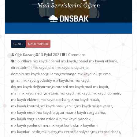
GENEL
NASIL YAPILIR
Yiğit Kazanç
13 Eylül 2021
1 Comment
cloudflare mx kaydı
,
cpanel mx kaydı
,
cpanel mx kaydı ekleme
,
directadmin mx kaydı
,
dns mx kaydı oluşturma
,
domain mx kaydı sorgulama
,
exchange mx kaydı oluşturma
,
gmail mx kaydı
,
godaddy mx kaydı
,
ihs mx kaydı
,
ihs mx kaydı değiştirme
,
isimtescil mx kaydı
,
mail mx kaydı
,
mail mx kaydı nedir
,
metunic mx kaydı
,
mx kaydı
,
mx kaydı domain
,
mx kaydı ekleme
,
mx kaydı exchange
,
mx kaydı hatalı
,
mx kaydı kontrol
,
mx kaydı nasıl yapılır
,
mx kaydı ne işe yarar
,
mx kaydı nedir
,
mx kaydı oluşturma
,
mx kaydı sorgulama
,
mx kaydı sorgulama nslookup
,
mx kaydı yandex
,
mx kaydı yönlendirme
,
mx kayıt kontrol
,
mx kayıtları
,
mx kayıtları nedir
,
mx query
,
mx record analyzer
,
mx record check
,