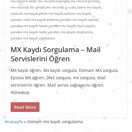
mx record nedir mx record example
,
mx record priority
,
mx records for gmail
,
mx records g suite
,
natro mx kaydı
,
outlook mx kaydı
,
plesk mx kaydı
,
turhost mx kaydı
,
yandex mail mx kaydı ekleme
,
yandex mx kaydı cpanel
,
yandex mx kaydı hatalı
,
yandex mx kaydı nasıl yapılır
,
yandex mx kaydı nedir
,
yandex mx kaydı oluşturma
,
yandex mx kaydı yok hatası
MX Kaydı Sorgulama – Mail
Servislerini Öğren
MX kaydı öğren, Mx kaydı sorgula, Domain MX sorgula,
Eposta MX öğren, DNS sorgula, mx sorgula, Mail
servislerini öğren. Mail servis sağlayıcını öğren,
NSlookup
Read More
Anasayfa
»
domain mx kaydı sorgulama