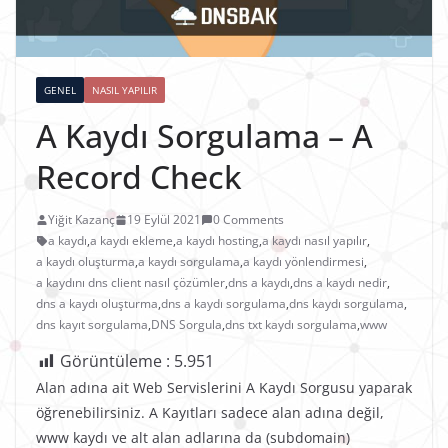
GENEL
NASIL YAPILIR
A Kaydı Sorgulama – A
Record Check
Yiğit Kazanç
19 Eylül 2021
0 Comments
a kaydı
,
a kaydı ekleme
,
a kaydı hosting
,
a kaydı nasıl yapılır
,
a kaydı oluşturma
,
a kaydı sorgulama
,
a kaydı yönlendirmesi
,
a kaydını dns client nasıl çözümler
,
dns a kaydı
,
dns a kaydı nedir
,
dns a kaydı oluşturma
,
dns a kaydı sorgulama
,
dns kaydı sorgulama
,
dns kayıt sorgulama
,
DNS Sorgula
,
dns txt kaydı sorgulama
,
www
Görüntüleme :
5.951
Alan adına ait Web Servislerini A Kaydı Sorgusu yaparak
öğrenebilirsiniz. A Kayıtları sadece alan adına değil,
www kaydı ve alt alan adlarına da (subdomain)