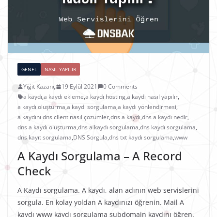
GENEL
NASIL YAPILIR
Yiğit Kazanç
19 Eylül 2021
0 Comments
a kaydı
,
a kaydı ekleme
,
a kaydı hosting
,
a kaydı nasıl yapılır
,
a kaydı oluşturma
,
a kaydı sorgulama
,
a kaydı yönlendirmesi
,
a kaydını dns client nasıl çözümler
,
dns a kaydı
,
dns a kaydı nedir
,
dns a kaydı oluşturma
,
dns a kaydı sorgulama
,
dns kaydı sorgulama
,
dns kayıt sorgulama
,
DNS Sorgula
,
dns txt kaydı sorgulama
,
www
A Kaydı Sorgulama – A Record
Check
A Kaydı sorgulama. A kaydı, alan adının web servislerini
sorgula. En kolay yoldan A kaydınızı öğrenin. Mail A
kaydı www kaydı sorgulama subdomain kaydını öğren.