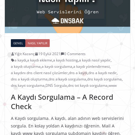
GENEL
NASIL YAPILIR
Yiğit Kazanç
19 Eylül 2021
0 Comments
a kaydı
,
a kaydı ekleme
,
a kaydı hosting
,
a kaydı nasıl yapılır
,
a kaydı oluşturma
,
a kaydı sorgulama
,
a kaydı yönlendirmesi
,
a kaydını dns client nasıl çözümler
,
dns a kaydı
,
dns a kaydı nedir
,
dns a kaydı oluşturma
,
dns a kaydı sorgulama
,
dns kaydı sorgulama
,
dns kayıt sorgulama
,
DNS Sorgula
,
dns txt kaydı sorgulama
,
www
A Kaydı Sorgulama – A Record
Check
A Kaydı sorgulama. A kaydı, alan adının web servislerini
sorgula. En kolay yoldan A kaydınızı öğrenin. Mail A
kaydı www kaydı sorgulama subdomain kaydını öğren.