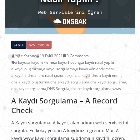
GENEL
NASIL YAPILIR
Yiğit Kazanç
19 Eylül 2021
0 Comments
a kaydı
,
a kaydı ekleme
,
a kaydı hosting
,
a kaydı nasıl yapılır
,
a kaydı oluşturma
,
a kaydı sorgulama
,
a kaydı yönlendirmesi
,
a kaydını dns client nasıl çözümler
,
dns a kaydı
,
dns a kaydı nedir
,
dns a kaydı oluşturma
,
dns a kaydı sorgulama
,
dns kaydı sorgulama
,
dns kayıt sorgulama
,
DNS Sorgula
,
dns txt kaydı sorgulama
,
www
A Kaydı Sorgulama – A Record
Check
A Kaydı sorgulama. A kaydı, alan adının web servislerini
sorgula. En kolay yoldan A kaydınızı öğrenin. Mail A
kaydı www kaydı sorgulama subdomain kaydını öğren.