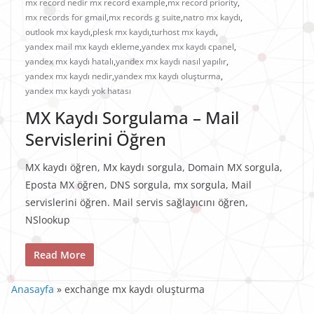
mx record nedir mx record example
,
mx record priority
,
mx records for gmail
,
mx records g suite
,
natro mx kaydı
,
outlook mx kaydı
,
plesk mx kaydı
,
turhost mx kaydı
,
yandex mail mx kaydı ekleme
,
yandex mx kaydı cpanel
,
yandex mx kaydı hatalı
,
yandex mx kaydı nasıl yapılır
,
yandex mx kaydı nedir
,
yandex mx kaydı oluşturma
,
yandex mx kaydı yok hatası
MX Kaydı Sorgulama – Mail
Servislerini Öğren
MX kaydı öğren, Mx kaydı sorgula, Domain MX sorgula,
Eposta MX öğren, DNS sorgula, mx sorgula, Mail
servislerini öğren. Mail servis sağlayıcını öğren,
NSlookup
Read More
Anasayfa
»
exchange mx kaydı oluşturma