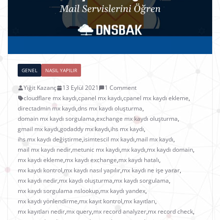
GENEL
NASIL YAPILIR
Yiğit Kazanç
13 Eylül 2021
1 Comment
cloudflare mx kaydı
,
cpanel mx kaydı
,
cpanel mx kaydı ekleme
,
directadmin mx kaydı
,
dns mx kaydı oluşturma
,
domain mx kaydı sorgulama
,
exchange mx kaydı oluşturma
,
gmail mx kaydı
,
godaddy mx kaydı
,
ihs mx kaydı
,
ihs mx kaydı değiştirme
,
isimtescil mx kaydı
,
mail mx kaydı
,
mail mx kaydı nedir
,
metunic mx kaydı
,
mx kaydı
,
mx kaydı domain
,
mx kaydı ekleme
,
mx kaydı exchange
,
mx kaydı hatalı
,
mx kaydı kontrol
,
mx kaydı nasıl yapılır
,
mx kaydı ne işe yarar
,
mx kaydı nedir
,
mx kaydı oluşturma
,
mx kaydı sorgulama
,
mx kaydı sorgulama nslookup
,
mx kaydı yandex
,
mx kaydı yönlendirme
,
mx kayıt kontrol
,
mx kayıtları
,
mx kayıtları nedir
,
mx query
,
mx record analyzer
,
mx record check
,