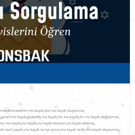
leme
,
directadmin mx kaydı
,
dns mx kaydı oluşturma
,
,
gmail mx kaydı
,
godaddy mx kaydı
,
ihs mx kaydı
,
ihs mx kaydı değiştirme
,
nic mx kaydı
,
mx kaydı
,
mx kaydı domain
,
mx kaydı ekleme
,
ı nasıl yapılır
,
mx kaydı ne işe yarar
,
mx kaydı nedir
,
mx kaydı oluşturma
,