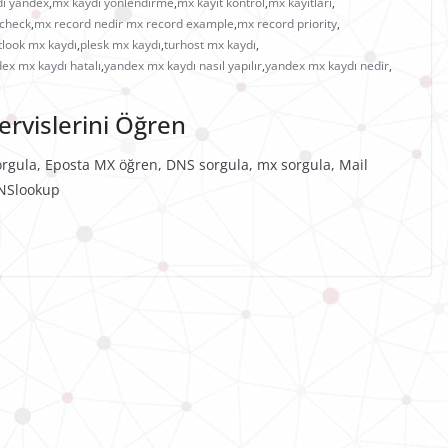
ı yandex
,
mx kaydı yönlendirme
,
mx kayıt kontrol
,
mx kayıtları
,
 check
,
mx record nedir mx record example
,
mx record priority
,
tlook mx kaydı
,
plesk mx kaydı
,
turhost mx kaydı
,
ex mx kaydı hatalı
,
yandex mx kaydı nasıl yapılır
,
yandex mx kaydı nedir
,
rvislerini Öğren
rgula, Eposta MX öğren, DNS sorgula, mx sorgula, Mail
, NSlookup