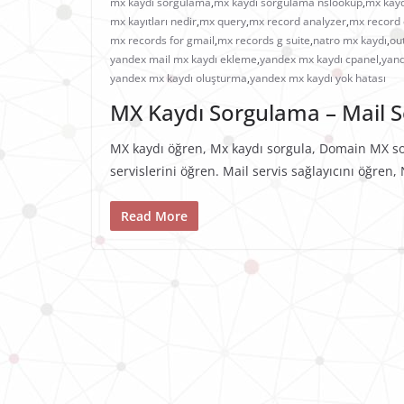
mx kaydı sorgulama
,
mx kaydı sorgulama nslookup
,
mx kayd
mx kayıtları nedir
,
mx query
,
mx record analyzer
,
mx record
mx records for gmail
,
mx records g suite
,
natro mx kaydı
,
ou
yandex mail mx kaydı ekleme
,
yandex mx kaydı cpanel
,
yand
yandex mx kaydı oluşturma
,
yandex mx kaydı yok hatası
MX Kaydı Sorgulama – Mail Se
MX kaydı öğren, Mx kaydı sorgula, Domain MX so
servislerini öğren. Mail servis sağlayıcını öğren
Read More