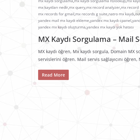
mx kaydı sorgulama
,
mx kaydı sorgulama nslookup
,
mx kayd
mx kayıtları nedir
,
mx query
,
mx record analyzer
,
mx record
mx records for gmail
,
mx records g suite
,
natro mx kaydı
,
ou
yandex mail mx kaydı ekleme
,
yandex mx kaydı cpanel
,
yand
yandex mx kaydı oluşturma
,
yandex mx kaydı yok hatası
MX Kaydı Sorgulama – Mail Se
MX kaydı öğren, Mx kaydı sorgula, Domain MX so
servislerini öğren. Mail servis sağlayıcını öğren
Read More