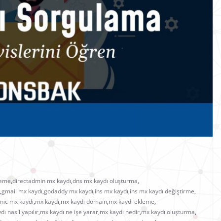
leme
,
directadmin mx kaydı
,
dns mx kaydı oluşturma
,
,
gmail mx kaydı
,
godaddy mx kaydı
,
ihs mx kaydı
,
ihs mx kaydı değiştirme
,
nic mx kaydı
,
mx kaydı
,
mx kaydı domain
,
mx kaydı ekleme
,
ı nasıl yapılır
,
mx kaydı ne işe yarar
,
mx kaydı nedir
,
mx kaydı oluşturma
,