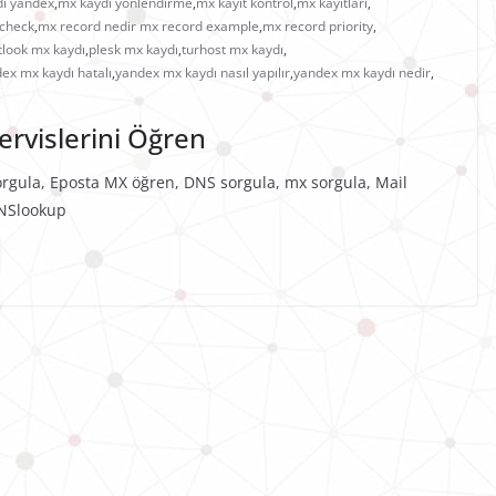
ı yandex
,
mx kaydı yönlendirme
,
mx kayıt kontrol
,
mx kayıtları
,
 check
,
mx record nedir mx record example
,
mx record priority
,
tlook mx kaydı
,
plesk mx kaydı
,
turhost mx kaydı
,
ex mx kaydı hatalı
,
yandex mx kaydı nasıl yapılır
,
yandex mx kaydı nedir
,
rvislerini Öğren
rgula, Eposta MX öğren, DNS sorgula, mx sorgula, Mail
, NSlookup