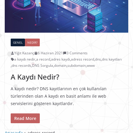
GENEL
NEDIR?
Yiğit Kazanç
6 Haziran 2021
3 Comments
a kaydı nedir
,
a record
,
adres kaydı
,
adress record
,
dns
,
dns kayıtları
,
dns records
,
DNS Sorgula
,
domain
,
subdomain
,
www
A Kaydı Nedir?
A kaydı nedir? DNS kayıtlarının en çok kullanılan
türlerinden olan A kaydı en basit anlamı ile web
servislerini gösteren kayıtlardır.
Read More
Anasayfa
»
adress record