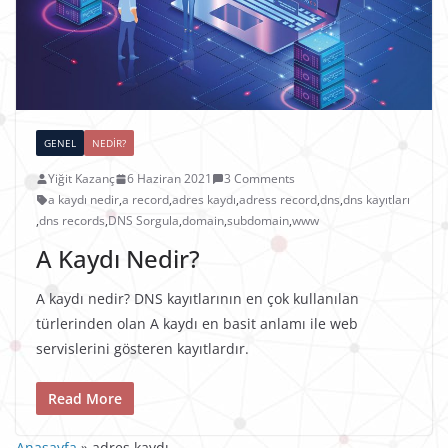
GENEL
NEDIR?
Yiğit Kazanç
6 Haziran 2021
3 Comments
a kaydı nedir
,
a record
,
adres kaydı
,
adress record
,
dns
,
dns kayıtları
,
dns records
,
DNS Sorgula
,
domain
,
subdomain
,
www
A Kaydı Nedir?
A kaydı nedir? DNS kayıtlarının en çok kullanılan
türlerinden olan A kaydı en basit anlamı ile web
servislerini gösteren kayıtlardır.
Read More
Anasayfa
»
adres kaydı