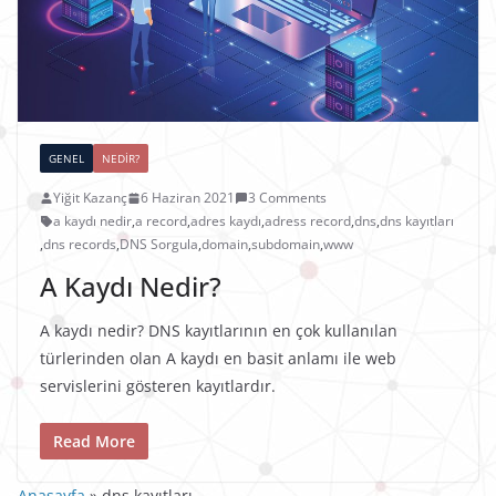
GENEL
NEDIR?
Yiğit Kazanç
6 Haziran 2021
3 Comments
a kaydı nedir
,
a record
,
adres kaydı
,
adress record
,
dns
,
dns kayıtları
,
dns records
,
DNS Sorgula
,
domain
,
subdomain
,
www
A Kaydı Nedir?
A kaydı nedir? DNS kayıtlarının en çok kullanılan
türlerinden olan A kaydı en basit anlamı ile web
servislerini gösteren kayıtlardır.
Read More
Anasayfa
»
dns kayıtları