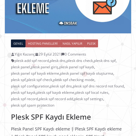
GENEL
HOSTING PANELLERI
NASIL YAPILIR
PLESK
Yiğit Kazanç
29 Eylül 2021
0 Comments
plesk add spf record
,
plesk dns
,
plesk dns check
,
plesk dns spf
,
plesk panel
,
plesk panel giriş
,
plesk panel spf kaydı
,
plesk panel spf kaydı ekleme
,
plesk panel spf kaydı oluşturma
,
plesk spf
,
plesk spf check
,
plesk spf checking mode
,
plesk spf configuration
,
plesk spf dns
,
plesk spf dns record not found
,
plesk spf kaydı
,
plesk spf kaydı ekleme
,
plesk spf local rules
,
plesk spf record
,
plesk spf record add
,
plesk spf settings
,
plesk spf spam protection
Plesk SPF Kaydı Ekleme
Plesk Panel SPF Kaydı ekleme | Plesk SPF Kaydı ekleme