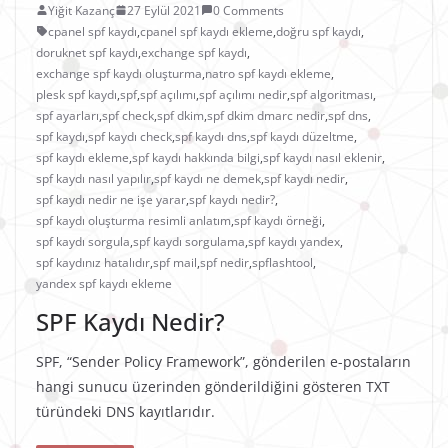
Yiğit Kazanç
27 Eylül 2021
0 Comments
cpanel spf kaydı
,
cpanel spf kaydı ekleme
,
doğru spf kaydı
,
doruknet spf kaydı
,
exchange spf kaydı
,
exchange spf kaydı oluşturma
,
natro spf kaydı ekleme
,
plesk spf kaydı
,
spf
,
spf açılımı
,
spf açılımı nedir
,
spf algoritması
,
spf ayarları
,
spf check
,
spf dkim
,
spf dkim dmarc nedir
,
spf dns
,
spf kaydı
,
spf kaydı check
,
spf kaydı dns
,
spf kaydı düzeltme
,
spf kaydı ekleme
,
spf kaydı hakkında bilgi
,
spf kaydı nasıl eklenir
,
spf kaydı nasıl yapılır
,
spf kaydı ne demek
,
spf kaydı nedir
,
spf kaydı nedir ne işe yarar
,
spf kaydı nedir?
,
spf kaydı oluşturma resimli anlatım
,
spf kaydı örneği
,
spf kaydı sorgula
,
spf kaydı sorgulama
,
spf kaydı yandex
,
spf kaydınız hatalıdır
,
spf mail
,
spf nedir
,
spflashtool
,
yandex spf kaydı ekleme
SPF Kaydı Nedir?
SPF, “Sender Policy Framework”, gönderilen e-postaların
hangi sunucu üzerinden gönderildiğini gösteren TXT
türündeki DNS kayıtlarıdır.