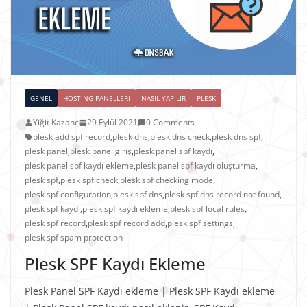
GENEL
HOSTING PANELLERI
NASIL YAPILIR
PLESK
Yiğit Kazanç
29 Eylül 2021
0 Comments
plesk add spf record
,
plesk dns
,
plesk dns check
,
plesk dns spf
,
plesk panel
,
plesk panel giriş
,
plesk panel spf kaydı
,
plesk panel spf kaydı ekleme
,
plesk panel spf kaydı oluşturma
,
plesk spf
,
plesk spf check
,
plesk spf checking mode
,
plesk spf configuration
,
plesk spf dns
,
plesk spf dns record not found
,
plesk spf kaydı
,
plesk spf kaydı ekleme
,
plesk spf local rules
,
plesk spf record
,
plesk spf record add
,
plesk spf settings
,
plesk spf spam protection
Plesk SPF Kaydı Ekleme
Plesk Panel SPF Kaydı ekleme | Plesk SPF Kaydı ekleme