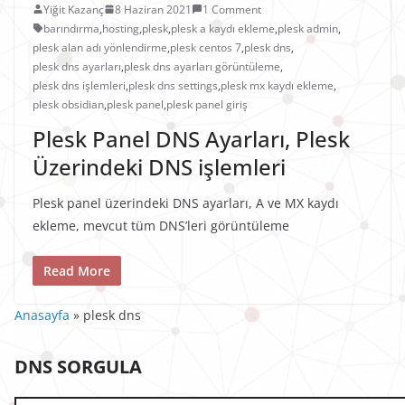
Yiğit Kazanç
8 Haziran 2021
1 Comment
barındırma
,
hosting
,
plesk
,
plesk a kaydı ekleme
,
plesk admin
,
plesk alan adı yönlendirme
,
plesk centos 7
,
plesk dns
,
plesk dns ayarları
,
plesk dns ayarları görüntüleme
,
plesk dns işlemleri
,
plesk dns settings
,
plesk mx kaydı ekleme
,
plesk obsidian
,
plesk panel
,
plesk panel giriş
Plesk Panel DNS Ayarları, Plesk
Üzerindeki DNS işlemleri
Plesk panel üzerindeki DNS ayarları, A ve MX kaydı
ekleme, mevcut tüm DNS’leri görüntüleme
Read More
Anasayfa
»
plesk dns
DNS SORGULA