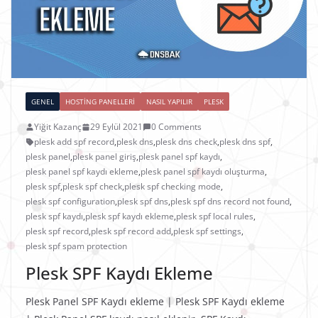
GENEL
HOSTING PANELLERI
NASIL YAPILIR
PLESK
Yiğit Kazanç
29 Eylül 2021
0 Comments
plesk add spf record
,
plesk dns
,
plesk dns check
,
plesk dns spf
,
plesk panel
,
plesk panel giriş
,
plesk panel spf kaydı
,
plesk panel spf kaydı ekleme
,
plesk panel spf kaydı oluşturma
,
plesk spf
,
plesk spf check
,
plesk spf checking mode
,
plesk spf configuration
,
plesk spf dns
,
plesk spf dns record not found
,
plesk spf kaydı
,
plesk spf kaydı ekleme
,
plesk spf local rules
,
plesk spf record
,
plesk spf record add
,
plesk spf settings
,
plesk spf spam protection
Plesk SPF Kaydı Ekleme
Plesk Panel SPF Kaydı ekleme | Plesk SPF Kaydı ekleme