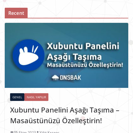
Recent
GENEL
NASIL YAPILIR
Xubuntu Panelini Aşağı Taşıma –
Masaüstünüzü Özelleştirin!
25 Ekim 2023
Yiğit Kazanç