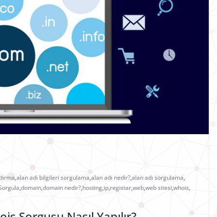
ndırma
,
alan adı bilgileri sorgulama
,
alan adı nedir?
,
alan adı sorgulama
,
Sorgula
,
domain
,
domain nedir?
,
hosting
,
ip
,
registar
,
web
,
web sitesi
,
whois
,
is Sorgusu Nasıl Yapılır?