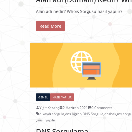
Alan adı nedir? Whois Sorgusu nasıl yapılır?
Read More
GENEL
NASIL YAPILIR
Yiğit Kazanç
2 Haziran 2021
0 Comments
a kaydı sorgula
,
dns öğren
,
DNS Sorgula
,
dnsbak
,
mx sorgu
,
nasıl yapılır
DNS Sorgulama