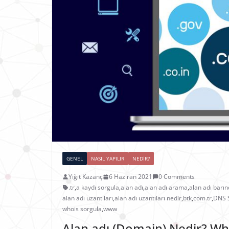
GENEL
NASIL YAPILIR
NEDIR?
Yiğit Kazanç
6 Haziran 2021
0 Comments
.tr
,
a kaydı sorgula
,
alan adı
,
alan adı arama
,
alan adı barı
alan adı uzantıları
,
alan adı uzantıları nedir
,
btk
,
com.tr
,
DNS 
whois sorgula
,
www
Alan adı (Domain) Nedir? Who