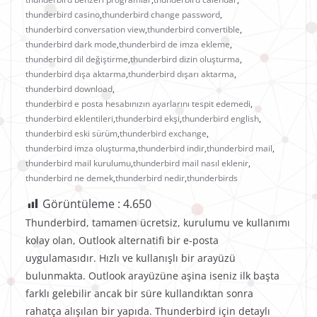
thunderbird casino
,
thunderbird change password
,
thunderbird conversation view
,
thunderbird convertible
,
thunderbird dark mode
,
thunderbird de imza ekleme
,
thunderbird dil değiştirme
,
thunderbird dizin oluşturma
,
thunderbird dışa aktarma
,
thunderbird dışarı aktarma
,
thunderbird download
,
thunderbird e posta hesabınızın ayarlarını tespit edemedi
,
thunderbird eklentileri
,
thunderbird ekşi
,
thunderbird english
,
thunderbird eski sürüm
,
thunderbird exchange
,
thunderbird imza oluşturma
,
thunderbird indir
,
thunderbird mail
,
thunderbird mail kurulumu
,
thunderbird mail nasıl eklenir
,
thunderbird ne demek
,
thunderbird nedir
,
thunderbirds
Görüntüleme :
4.650
Thunderbird, tamamen ücretsiz, kurulumu ve kullanımı
kolay olan, Outlook alternatifi bir e-posta
uygulamasıdır. Hızlı ve kullanışlı bir arayüzü
bulunmakta. Outlook arayüzüne aşina iseniz ilk başta
farklı gelebilir ancak bir süre kullandıktan sonra
rahatça alışılan bir yapıda. Thunderbird için detaylı