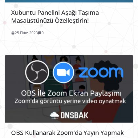
Xubuntu Panelini Aşağı Taşıma –
Masaüstünüzü Özelleştirin!
25 Ekim 2023
0
OBS Kullanarak Zoom’da Yayın Yapmak