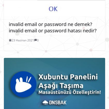
invalid email or password ne demek?
invalid email or password hatası nedir?
23 Haziran 2021
0