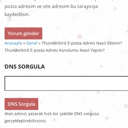
posta adresim ve site adresim bu tarayıcıya
kaydedilsin.
Anasayfa
»
Genel
»
Thunderbird E-posta Adresi Nasıl Eklenir?
Thunderbird E-posta Adresi Kurulumu Nasıl Yapılır?
DNS SORGULA
Alan adınızı yazarak hızlı bir şekilde DNS sorgusu
gerçekleştirebilirsiniz.