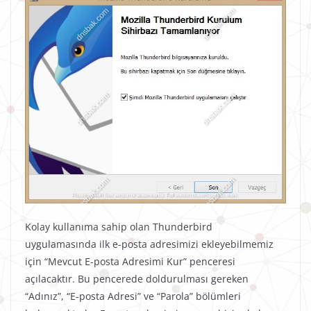
Kolay kullanıma sahip olan Thunderbird
uygulamasında ilk e-posta adresimizi ekleyebilmemiz
için “Mevcut E-posta Adresimi Kur” penceresi
açılacaktır. Bu pencerede doldurulması gereken
“Adınız”, “E-posta Adresi” ve “Parola” bölümleri