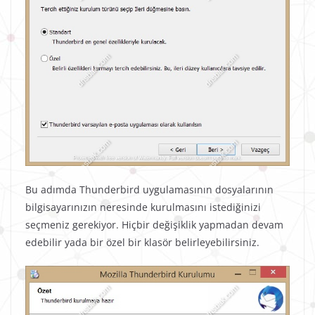
Bu adımda Thunderbird uygulamasının dosyalarının
bilgisayarınızın neresinde kurulmasını istediğinizi
seçmeniz gerekiyor. Hiçbir değişiklik yapmadan devam
edebilir yada bir özel bir klasör belirleyebilirsiniz.