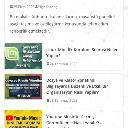
25 Ekim 2023
Yiğit Kazanç
Bu makale, Xubuntu kullanıcılarına, masaüstü panelini
aşağı taşıma ve özelleştirme konusunda adım adım
rehberlik etmektedir.
Linux Mint İlk Kurulum Sonrası Neler
Yapılır?
24 Temmuz 2023
Dosya ve Klasör Yönetimi:
Bilgisayarda Düzenli ve Etkili Bir
Organizasyon Nasıl Yapılır?
23 Temmuz 2023
Youtube Music’te Geçmişi
Görüntüleme: Nasıl Yapılır? –