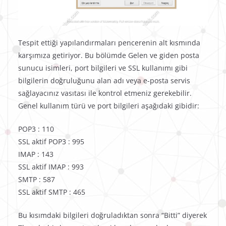
Tespit ettiği yapılandırmaları pencerenin alt kısmında
karşımıza getiriyor. Bu bölümde Gelen ve giden posta
sunucu isimleri, port bilgileri ve SSL kullanımı gibi
bilgilerin doğruluğunu alan adı veya e-posta servis
sağlayacınız vasıtası ile kontrol etmeniz gerekebilir.
Genel kullanım türü ve port bilgileri aşağıdaki gibidir:
POP3 : 110
SSL aktif POP3 : 995
IMAP : 143
SSL aktif IMAP : 993
SMTP : 587
SSL aktif SMTP : 465
Bu kısımdaki bilgileri doğruladıktan sonra “Bitti” diyerek