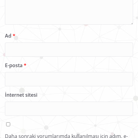
Ad
*
E-posta
*
İnternet sitesi
Daha sonraki yorumlarımda kullanılması için adım, e-