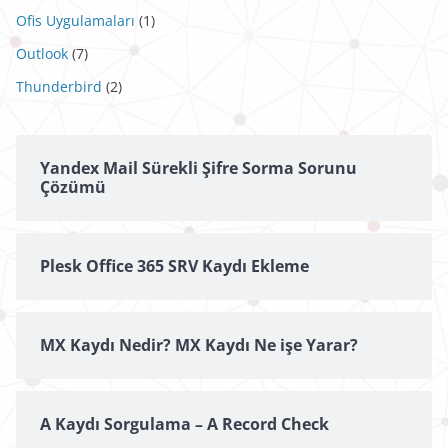
Ofis Uygulamaları
(1)
Outlook
(7)
Thunderbird
(2)
Yandex Mail Sürekli Şifre Sorma Sorunu
Çözümü
Plesk Office 365 SRV Kaydı Ekleme
MX Kaydı Nedir? MX Kaydı Ne işe Yarar?
A Kaydı Sorgulama – A Record Check