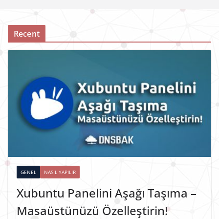
Recent
GENEL
NASIL YAPILIR
Xubuntu Panelini Aşağı Taşıma –
Masaüstünüzü Özelleştirin!