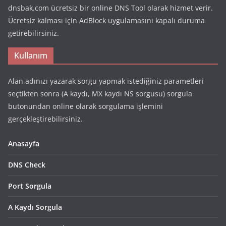
dnsbak.com ücretsiz bir online DNS Tool olarak hizmet verir.
Ücretsiz kalması için AdBlock uygulamasını kapalı duruma
getirebilirsiniz.
Kullanım
Alan adınızı yazarak sorgu yapmak istediğiniz parametleri
seçtikten sonra (A kaydı, MX kaydı NS sorgusu) sorgula
butonundan online olarak sorgulama işlemini
gerçekleştirebilirsiniz.
Anasayfa
DNS Check
Port Sorgula
A Kaydı Sorgula