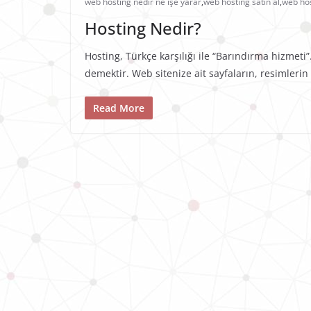
web hosting nedir ne işe yarar
,
web hosting satın al
,
web ho
Hosting Nedir?
Hosting, Türkçe karşılığı ile “Barındırma hizmeti”
demektir. Web sitenize ait sayfaların, resimlerin
Read More