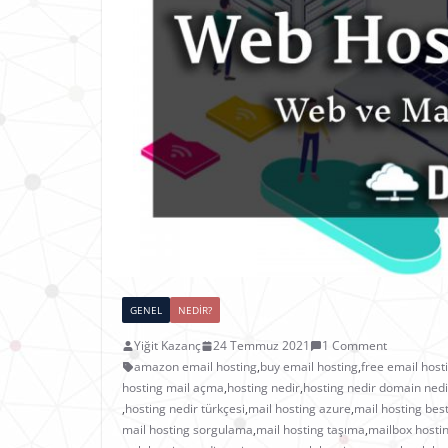
GENEL
NEDIR?
Yiğit Kazanç
24 Temmuz 2021
1 Comment
amazon email hosting
,
buy email hosting
,
free email host
hosting mail açma
,
hosting nedir
,
hosting nedir domain nedi
,
hosting nedir türkçesi
,
mail hosting azure
,
mail hosting bes
mail hosting sorgulama
,
mail hosting taşıma
,
mailbox hosti