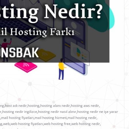
ing
,
host adı nedir
,
hosting
,
hosting alanı nedir
,
hosting aws nedir
,
r
,
hosting nedir ingilizce
,
hosting nedir nasıl alınır
,
hosting nedir ne işe yarar
t
,
mail hosting fiyatları
,
mail hosting hizmeti
,
mail hosting nedir
,
ng
,
web
,
web hosting fiyatları
,
web hosting free
,
web hosting nedir
,