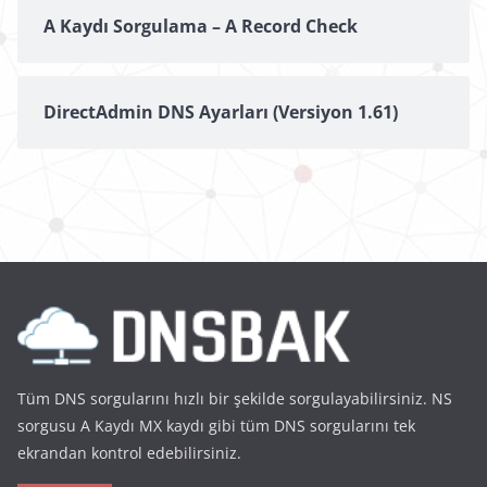
A Kaydı Sorgulama – A Record Check
DirectAdmin DNS Ayarları (Versiyon 1.61)
Tüm DNS sorgularını hızlı bir şekilde sorgulayabilirsiniz. NS
sorgusu A Kaydı MX kaydı gibi tüm DNS sorgularını tek
ekrandan kontrol edebilirsiniz.