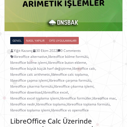
GENEL
NASIL YAPILIR
OFIS UYGULAMALARI
Yiğit Kazanç
30 Ekim 2022
0 Comments
libreoffice alternative
,
libreoffice bölme formülü
,
libreoffice bölme işlemi
,
libreoffice buton ekleme
,
libreoffice büyük küçük harf değiştirme
,
libreoffice calc
,
libreoffice calc arithmetic
,
libreoffice calc toplama
,
libreoffice çapma işlemi
,
libreoffice çarpma formülü
,
libreoffice çıkarma formülü
,
libreoffice çıkarma işlemi
,
libreoffice download
,
libreoffice excel
,
libreoffice excel toplama işlemi
,
libreoffice formüller
,
libreoffice mac
,
libreoffice nedir
,
libreoffice toplama
,
libreoffice toplama formülü
,
libreoffice toplama işlemi
,
libreoffice vs openoffice
LibreOffice Calc Üzerinde