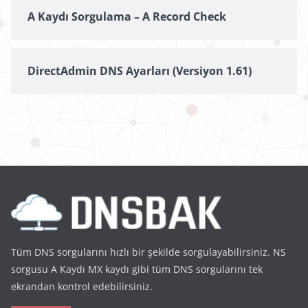
A Kaydı Sorgulama – A Record Check
DirectAdmin DNS Ayarları (Versiyon 1.61)
Tüm DNS sorgularını hızlı bir şekilde sorgulayabilirsiniz. NS
sorgusu A Kaydı MX kaydı gibi tüm DNS sorgularını tek
ekrandan kontrol edebilirsiniz.