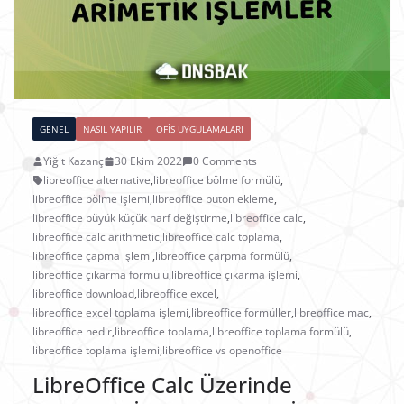
GENEL
NASIL YAPILIR
OFIS UYGULAMALARI
Yiğit Kazanç
30 Ekim 2022
0 Comments
libreoffice alternative
,
libreoffice bölme formülü
,
libreoffice bölme işlemi
,
libreoffice buton ekleme
,
libreoffice büyük küçük harf değiştirme
,
libreoffice calc
,
libreoffice calc arithmetic
,
libreoffice calc toplama
,
libreoffice çapma işlemi
,
libreoffice çarpma formülü
,
libreoffice çıkarma formülü
,
libreoffice çıkarma işlemi
,
libreoffice download
,
libreoffice excel
,
libreoffice excel toplama işlemi
,
libreoffice formüller
,
libreoffice mac
,
libreoffice nedir
,
libreoffice toplama
,
libreoffice toplama formülü
,
libreoffice toplama işlemi
,
libreoffice vs openoffice
LibreOffice Calc Üzerinde