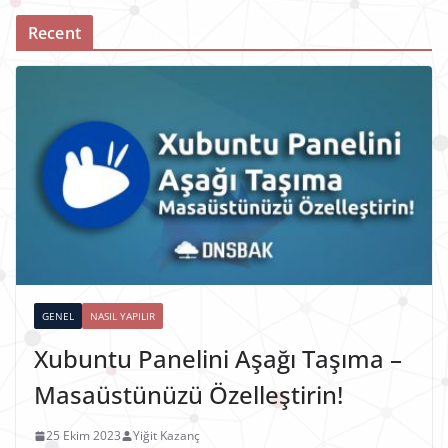
Recent
GENEL
NASIL YAPILIR
Xubuntu Panelini Aşağı Taşıma –
Masaüstünüzü Özelleştirin!
25 Ekim 2023
Yiğit Kazanç