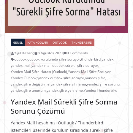
GENEL
HATA KODLARI
OUTLOOK
THUNDERBIRD
Yiğit Kazanç
8 Ağustos 2021
0 Comments
outlook
,
outlook kurulumda şifre soruyor
,
thunderbird
,
yandex
,
yandex mail
,
yandex mail outlook sürekli şifre soruyor
,
Yandex Mail Şifre Hatası (Outlook)
,
Yandex Mail Şifre Soruyor
,
Yandex Outlook
,
yandex outlook şifre soruyor
,
yandex şifre
,
yandex şifre değiştirme
,
yandex şifre sıfırlama
,
yandex şifre sorunu
,
yandex şifre unuttum
,
yandex şifre yenileme
,
Yandex Thunderbird
Yandex Mail Sürekli Şifre Sorma
Sorunu Çözümü
Yandex Mail hesabınızı Outluuk / Thunderbird
istemcileri üzerinde kurulum sırasında sürekli şifre