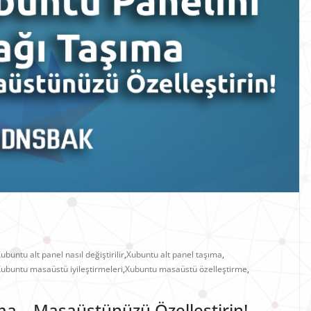
ubuntu alt panel nasıl değiştirilir
,
Xubuntu alt panel taşıma
,
ubuntu masaüstü iyileştirmeleri
,
Xubuntu masaüstü özelleştirme
,
ma – Masaüstünüzü Özelleştirin!