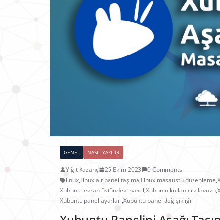
GENEL
NASIL YAPILIR
Yiğit Kazanç
25 Ekim 2023
0 Comments
linux
,
Linux alt panel taşıma
,
Linux masaüstü düzenleme
,
X
Xubuntu ekran üstündeki panel
,
Xubuntu kullanıcı kılavuzu
,
X
Xubuntu panel ayarları
,
Xubuntu panel değişikliği
Xubuntu Panelini Aşağı Taşı