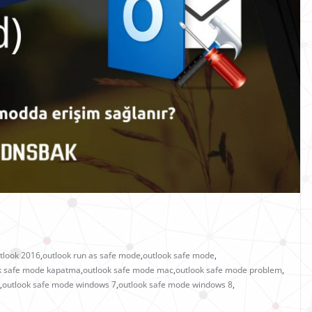
tlook 2016
,
outlook run as safe mode
,
outlook safe mode
,
k safe mode kapatma
,
outlook safe mode mac
,
outlook safe mode problem
,
,
outlook safe mode windows 7
,
outlook safe mode windows 8
,