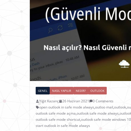
GENEL
NASIL YAPILIR
NEDIR?
OUTLOOK
Yiğit Kazanç
26 Haziran 2021
0 Comments
open outlook in safe mode always
,
outloo mail
,
outlook
,
ou
outlook safe mode açma
,
outlook safe mode always
,
outloo
outlook safe mode shortcut
,
outlook safe mode windows 10
start outlook in safe mode always