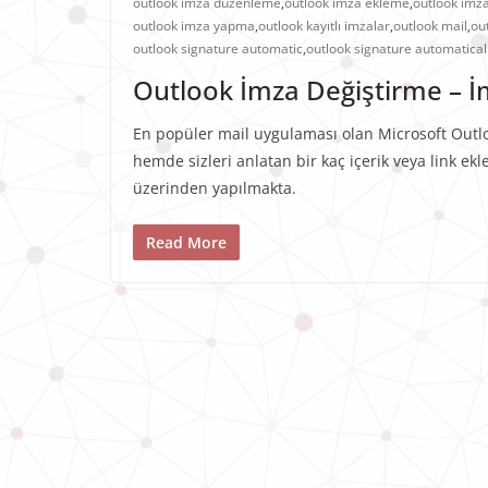
outlook imza düzenleme
,
outlook imza ekleme
,
outlook imz
outlook imza yapma
,
outlook kayıtlı imzalar
,
outlook mail
,
ou
outlook signature automatic
,
outlook signature automaticall
Outlook İmza Değiştirme – 
En popüler mail uygulaması olan Microsoft Outl
hemde sizleri anlatan bir kaç içerik veya link e
üzerinden yapılmakta.
Read More