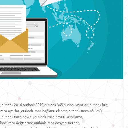
0
,
outlook 2016
,
outlook 2019
,
outlook 365
,
outlook ayarları
,
outlook bilgi
,
imza ayarları
,
outlook imza bağlantı ekleme
,
outlook imza bölümü
,
a
,
outlook imza boyutu
,
outlook imza boyutu ayarlama
,
look imza değiştirme
,
outlook imza dosyası nerede
,