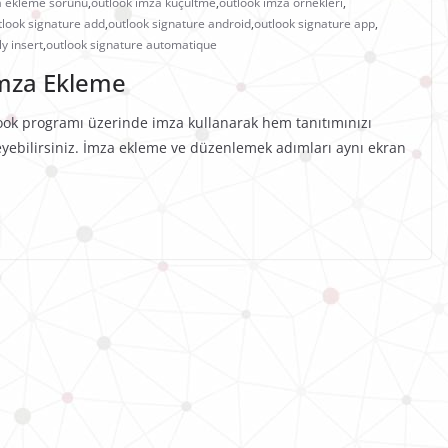
a ekleme sorunu
,
outlook imza küçültme
,
outlook imza örnekleri
,
tlook signature add
,
outlook signature android
,
outlook signature app
,
y insert
,
outlook signature automatique
İmza Ekleme
ook programı üzerinde imza kullanarak hem tanıtımınızı
kleyebilirsiniz. İmza ekleme ve düzenlemek adımları aynı ekran