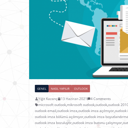
GENEL
NASIL YAPILIR
OUTLOOK
Yiğit Kazanç
13 Haziran 2021
4 Comments
microsoft outlook
,
mikrosoft outlook
,
outlook
,
outlook 201
outlook email
,
outlook imza
,
outlook imza açılmıyor
,
outlook 
outlook imza bölümü açılmıyor
,
outlook imza boyutlandırm
outlook imza bozuluyor
,
outlook imza butonu çalışmıyor
,
out