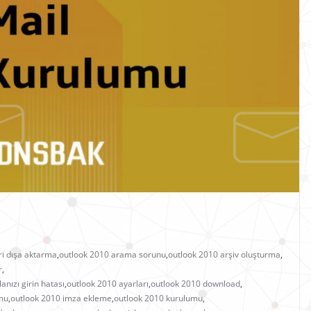
ri dışa aktarma
,
outlook 2010 arama sorunu
,
outlook 2010 arşiv oluşturma
,
r
,
anızı girin hatası
,
outlook 2010 ayarları
,
outlook 2010 download
,
umu
,
outlook 2010 imza ekleme
,
outlook 2010 kurulumu
,