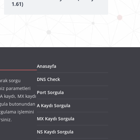
1.61)
Anasayfa
DNS Check
arak sorgu
niz parametleri
Port Sorgula
(A kaydı, MX kaydı
rgula butonundan
A Kaydı Sorgula
rgulama işlemini
MX Kaydı Sorgula
rsiniz.
NS Kaydı Sorgula