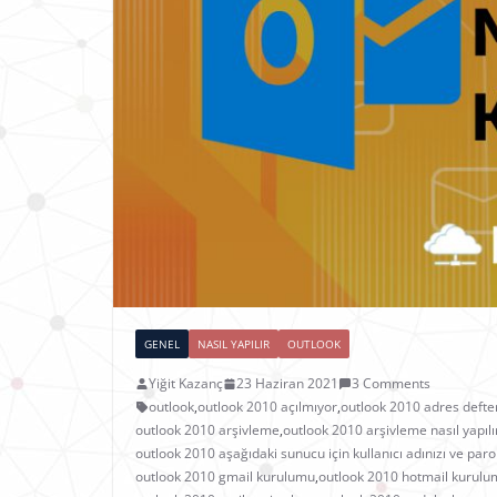
GENEL
NASIL YAPILIR
OUTLOOK
Yiğit Kazanç
23 Haziran 2021
3 Comments
outlook
,
outlook 2010 açılmıyor
,
outlook 2010 adres defte
outlook 2010 arşivleme
,
outlook 2010 arşivleme nasıl yapılı
outlook 2010 aşağıdaki sunucu için kullanıcı adınızı ve parol
outlook 2010 gmail kurulumu
,
outlook 2010 hotmail kurul