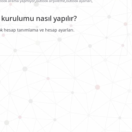
tlook arama yapmıyor
,
outlook arşivleme
,
outlook ayarları
,
kurulumu nasıl yapılır?
ok hesap tanımlama ve hesap ayarları.