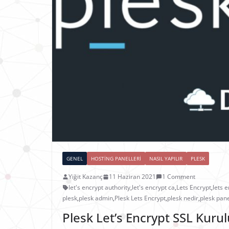
GENEL
HOSTING PANELLERI
NASIL YAPILIR
PLESK
Yiğit Kazanç
11 Haziran 2021
1 Comment
let's encrypt authority
,
let's encrypt ca
,
Lets Encrypt
,
lets 
plesk
,
plesk admin
,
Plesk Lets Encrypt
,
plesk nedir
,
plesk pane
Plesk Let’s Encrypt SSL Kur