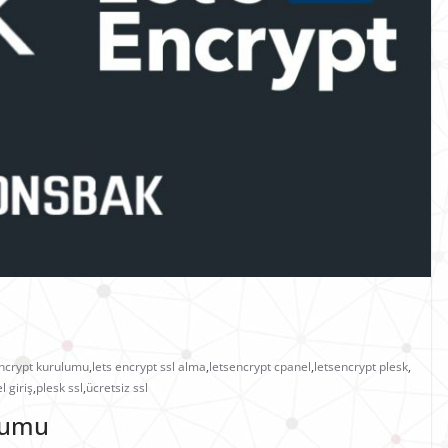
encrypt kurulumu
,
lets encrypt ssl alma
,
letsencrypt cpanel
,
letsencrypt plesk
,
l giriş
,
plesk ssl
,
ücretsiz ssl
ulumu