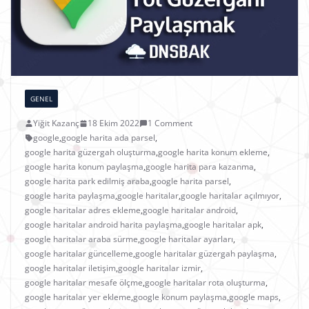
GENEL
Yiğit Kazanç
18 Ekim 2022
1 Comment
google
,
google harita ada parsel
,
google harita güzergah oluşturma
,
google harita konum ekleme
,
google harita konum paylaşma
,
google harita para kazanma
,
google harita park edilmiş araba
,
google harita parsel
,
google harita paylaşma
,
google haritalar
,
google haritalar açılmıyor
,
google haritalar adres ekleme
,
google haritalar android
,
google haritalar android harita paylaşma
,
google haritalar apk
,
google haritalar araba sürme
,
google haritalar ayarları
,
google haritalar güncelleme
,
google haritalar güzergah paylaşma
,
google haritalar iletişim
,
google haritalar izmir
,
google haritalar mesafe ölçme
,
google haritalar rota oluşturma
,
google haritalar yer ekleme
,
google konum paylaşma
,
google maps
,