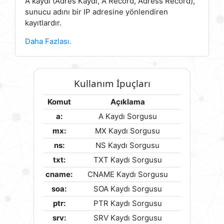
A kaydı (Adres Kaydı, A Record, Adress Record),
sunucu adını bir IP adresine yönlendiren
kayıtlardır.
Daha Fazlası.
Kullanım İpuçları
Komut
Açıklama
a:
A Kaydı Sorgusu
mx:
MX Kaydı Sorgusu
ns:
NS Kaydı Sorgusu
txt:
TXT Kaydı Sorgusu
cname:
CNAME Kaydı Sorgusu
soa:
SOA Kaydı Sorgusu
ptr:
PTR Kaydı Sorgusu
srv:
SRV Kaydı Sorgusu