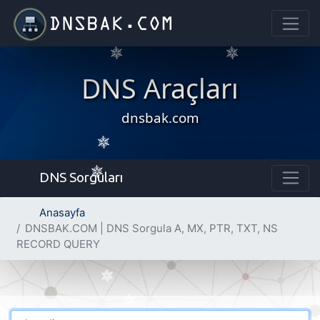
DNS Araçları
dnsbak.com
DNS Sorguları
Anasayfa
DNSBAK.COM | DNS Sorgula A, MX, PTR, TXT, NS
RECORD QUERY